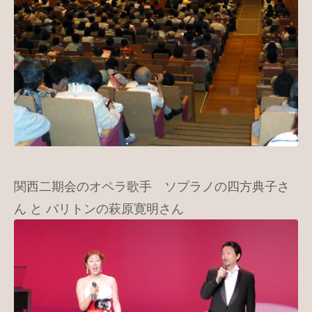
関西二期会のオペラ歌手 ソプラノの四方典子さ
ん と バリトンの萩原寛明さん