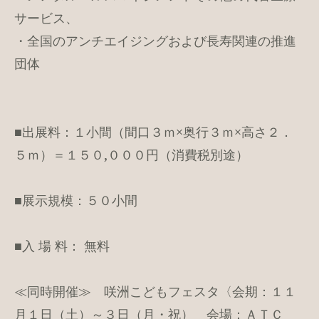
サービス、
・全国のアンチエイジングおよび長寿関連の推進
団体
■出展料：１小間（間口３ｍ×奥行３ｍ×高さ２．
５ｍ）＝１５０,０００円（消費税別途）
■展示規模：５０小間
■入 場 料： 無料
≪同時開催≫ 咲洲こどもフェスタ〈会期：１１
月１日（土）～３日（月・祝） 会場：ＡＴＣ